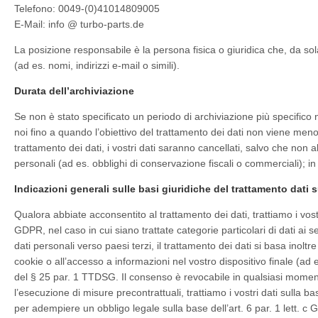
Telefono: 0049-(0)41014809005
E-Mail: info @ turbo-parts.de
La posizione responsabile è la persona fisica o giuridica che, da sola
(ad es. nomi, indirizzi e-mail o simili).
Durata dell’archiviazione
Se non è stato specificato un periodo di archiviazione più specifico n
noi fino a quando l’obiettivo del trattamento dei dati non viene men
trattamento dei dati, i vostri dati saranno cancellati, salvo che non
personali (ad es. obblighi di conservazione fiscali o commerciali); in
Indicazioni generali sulle basi giuridiche del trattamento dati
Qualora abbiate acconsentito al trattamento dei dati, trattiamo i vostri
GDPR, nel caso in cui siano trattate categorie particolari di dati ai 
dati personali verso paesi terzi, il trattamento dei dati si basa inolt
cookie o all’accesso a informazioni nel vostro dispositivo finale (ad 
del § 25 par. 1 TTDSG. Il consenso è revocabile in qualsiasi moment
l’esecuzione di misure precontrattuali, trattiamo i vostri dati sulla bas
per adempiere un obbligo legale sulla base dell’art. 6 par. 1 lett. c 