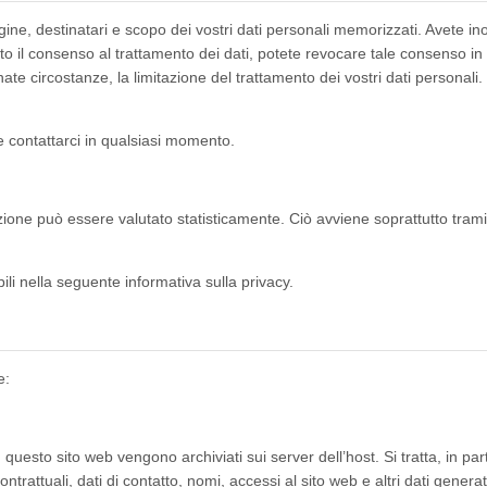
ine, destinatari e scopo dei vostri dati personali memorizzati. Avete inoltr
dato il consenso al trattamento dei dati, potete revocare tale consenso in
ate circostanze, la limitazione del trattamento dei vostri dati personali. I
.
e contattarci in qualsiasi momento.
ione può essere valutato statisticamente. Ciò avviene soprattutto trami
ili nella seguente informativa sulla privacy.
e:
uesto sito web vengono archiviati sui server dell’host. Si tratta, in part
ontrattuali, dati di contatto, nomi, accessi al sito web e altri dati genera