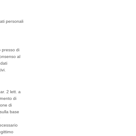
ati personali
o presso di
consenso al
dati
ivi.
r. 2 lett. a
imento di
ione di
 sulla base
r
necessario
egittimo