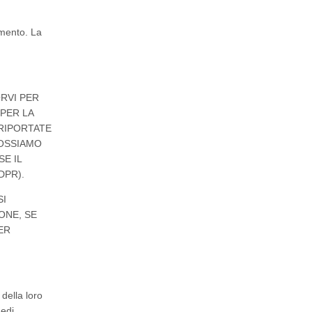
omento. La
ORVI PER
 PER LA
 RIPORTATE
POSSIAMO
E IL
DPR).
SI
ONE, SE
ER
 della loro
medi