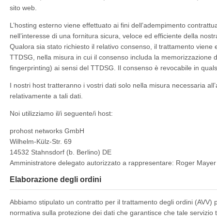
sito web.
L’hosting esterno viene effettuato ai fini dell’adempimento contrattuale
nell’interesse di una fornitura sicura, veloce ed efficiente della nostr
Qualora sia stato richiesto il relativo consenso, il trattamento viene 
TTDSG, nella misura in cui il consenso includa la memorizzazione di 
fingerprinting) ai sensi del TTDSG. Il consenso è revocabile in qua
I nostri host tratteranno i vostri dati solo nella misura necessaria a
relativamente a tali dati.
Noi utilizziamo il/i seguente/i host:
prohost networks GmbH
Wilhelm-Külz-Str. 69
14532 Stahnsdorf (b. Berlino) DE
Amministratore delegato autorizzato a rappresentare: Roger Mayer
Elaborazione degli ordini
Abbiamo stipulato un contratto per il trattamento degli ordini (AVV) per
normativa sulla protezione dei dati che garantisce che tale servizio tr