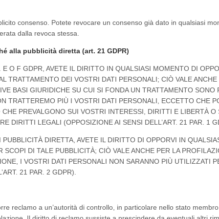
 esplicito consenso. Potete revocare un consenso già dato in qualsiasi m
terata dalla revoca stessa.
hé alla pubblicità diretta (art. 21 GDPR)
TT. E O F GDPR, AVETE IL DIRITTO IN QUALSIASI MOMENTO DI OPP
L TRATTAMENTO DEI VOSTRI DATI PERSONALI; CIÒ VALE ANCHE
TIVE BASI GIURIDICHE SU CUI SI FONDA UN TRATTAMENTO SONO
NON TRATTEREMO PIÙ I VOSTRI DATI PERSONALI, ECCETTO CHE 
HE PREVALGONO SUI VOSTRI INTERESSI, DIRITTI E LIBERTÀ O S
DIRITTI LEGALI (OPPOSIZIONE AI SENSI DELL’ART. 21 PAR. 1 G
 PUBBLICITÀ DIRETTA, AVETE IL DIRITTO DI OPPORVI IN QUALSIA
COPI DI TALE PUBBLICITÀ; CIÒ VALE ANCHE PER LA PROFILAZI
IONE, I VOSTRI DATI PERSONALI NON SARANNO PIÙ UTILIZZATI P
’ART. 21 PAR. 2 GDPR).
porre reclamo a un’autorità di controllo, in particolare nello stato membro
azione. Il diritto di reclamo sussiste a prescindere da eventuali altri ri