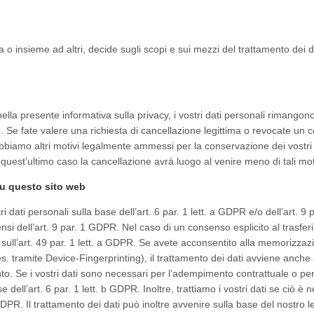
 o insieme ad altri, decide sugli scopi e sui mezzi del trattamento dei d
ella presente informativa sulla privacy, i vostri dati personali rimangon
o. Se fate valere una richiesta di cancellazione legittima o revocate un 
 abbiamo altri motivi legalmente ammessi per la conservazione dei vostri 
 quest’ultimo caso la cancellazione avrà luogo al venire meno di tali mot
 su questo sito web
 dati personali sulla base dell’art. 6 par. 1 lett. a GDPR e/o dell’art. 9 pa
sensi dell’art. 9 par. 1 GDPR. Nel caso di un consenso esplicito al trasfer
re sull’art. 49 par. 1 lett. a GDPR. Se avete acconsentito alla memorizzaz
es. tramite Device-Fingerprinting), il trattamento dei dati avviene anche
o. Se i vostri dati sono necessari per l’adempimento contrattuale o pe
e dell’art. 6 par. 1 lett. b GDPR. Inoltre, trattiamo i vostri dati se ciò è 
GDPR. Il trattamento dei dati può inoltre avvenire sulla base del nostro l