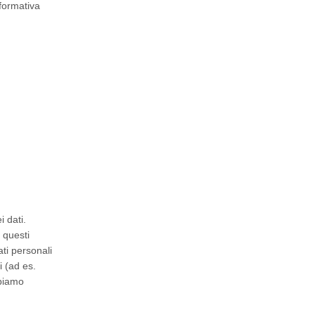
nformativa
i dati.
 questi
ti personali
i (ad es.
bbiamo