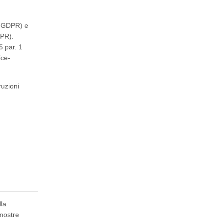
 b GDPR) e
DPR).
5 par. 1
ice-
ruzioni
lla
 nostre