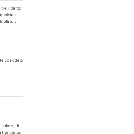
e il diritto
 qualsiasi
noltre, vi
te cosiddetti
icolare, di
ti tramite un