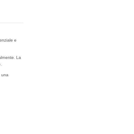
enziale e
nalmente. La
.
e una