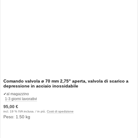
Comando valvola ø 70 mm 2,75" aperta, valvola di scarico a
depressione in acciaio inossidabile
✔
al magazzino
1-3 giorni lavorativi
95,00 €
incl. 19 % IVA inclusa. / in più.
Costi di spedizione
Peso: 1.50 kg