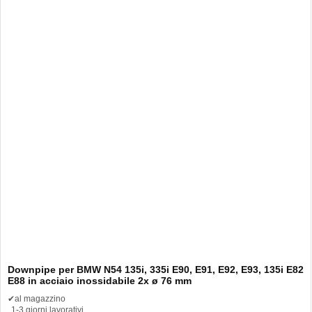
Downpipe per BMW N54 135i, 335i E90, E91, E92, E93, 135i E82
E88 in acciaio inossidabile 2x ø 76 mm
✔
al magazzino
1-3 giorni lavorativi