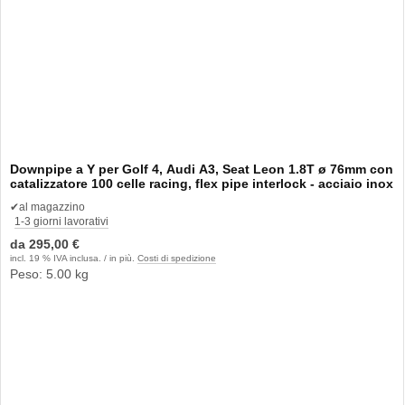
Downpipe a Y per Golf 4, Audi A3, Seat Leon 1.8T ø 76mm con
catalizzatore 100 celle racing, flex pipe interlock - acciaio inox
✔
al magazzino
1-3 giorni lavorativi
da
295,00 €
incl. 19 % IVA inclusa. / in più.
Costi di spedizione
Peso: 5.00 kg