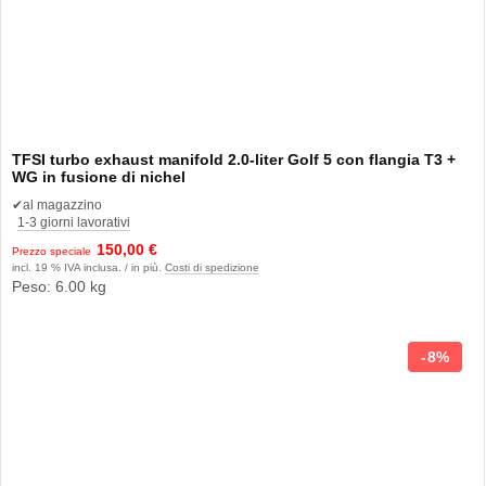
TFSI turbo exhaust manifold 2.0-liter Golf 5 con flangia T3 +
WG in fusione di nichel
✔
al magazzino
1-3 giorni lavorativi
150,00 €
Prezzo speciale
incl. 19 % IVA inclusa. / in più.
Costi di spedizione
Peso: 6.00 kg
8%