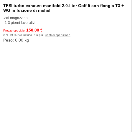
TFSI turbo exhaust manifold 2.0-liter Golf 5 con flangia T3 +
WG in fusione di nichel
✔
al magazzino
1-3 giorni lavorativi
150,00 €
Prezzo speciale
incl. 19 % IVA inclusa. / in più.
Costi di spedizione
Peso: 6.00 kg