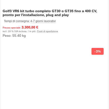
Golf3 VR6 kit turbo completo GT30 o GT35 fino a 400 CV,
pronto per l'installazione, plug and play
Tempi di consegna:
4-7 giorni lavorativi
3.300,00 €
Prezzo speciale
incl. 19 % IVA inclusa. / in più.
Costi di spedizione
Peso: 55.40 kg
3%