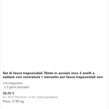
Set di fasce trapezoidali 76mm in acciaio inox 2 anelli a
saldare con centratura + morsetto per fasce trapezoidali con
fissaggio a sgancio rapido
✔
al magazzino
1-3 giorni lavorativi
38,00 €
incl. 19 % IVA inclusa. / in più.
Costi di spedizione
Peso: 0.90 kg