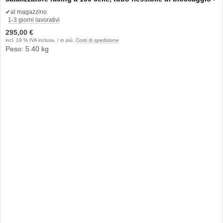
acciaio inox 76mm
✔
al magazzino
1-3 giorni lavorativi
295,00 €
incl. 19 % IVA inclusa. / in più.
Costi di spedizione
Peso: 5.40 kg