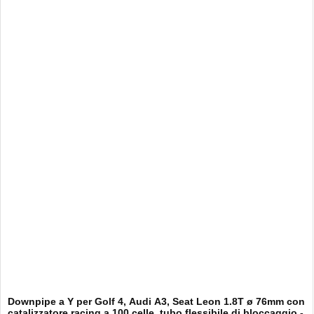
Downpipe a Y per Golf 4, Audi A3, Seat Leon 1.8T ø 76mm con
catalizzatore racing a 100 celle, tubo flessibile di bloccaggio -