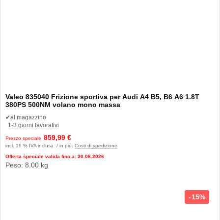
Valeo 835040 Frizione sportiva per Audi A4 B5, B6 A6 1.8T
380PS 500NM volano mono massa
✔
al magazzino
1-3 giorni lavorativi
859,99 €
Prezzo speciale
incl. 19 % IVA inclusa. / in più.
Costi di spedizione
Offerta speciale valida fino a: 30.08.2026
Peso: 8.00 kg
15%