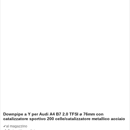
Downpipe a Y per Audi A4 B7 2.0 TFSI ø 76mm con
catalizzatore sportivo 200 celle/catalizzatore metallico acciaio
inox
✔
al magazzino