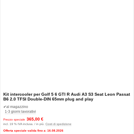
Kit intercooler per Golf 5 6 GTI R Audi A3 S3 Seat Leon Passat
B6 2.0 TFSI Double-DIN 65mm plug and play
✔
al magazzino
1-3 giorni lavorativi
365,00 €
Prezzo speciale
incl. 19 % IVA inclusa. / in più.
Costi di spedizione
Offerta speciale valida fino a: 16.08.2026