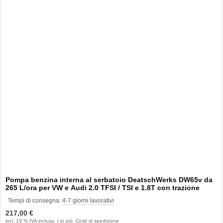
Pompa benzina interna al serbatoio DeatschWerks DW65v da
265 L/ora per VW e Audi 2.0 TFSI / TSI e 1.8T con trazione
anteriore
Tempi di consegna:
4-7 giorni lavorativi
217,00 €
incl. 19 % IVA inclusa. / in più.
Costi di spedizione