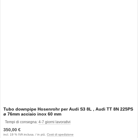
Tubo downpipe Hosenrohr per Audi S3 8L , Audi TT 8N 225PS
ø 76mm acciaio inox 60 mm
Tempi di consegna:
4-7 giorni lavorativi
350,00 €
incl. 19 % IVA inclusa. / in più.
Costi di spedizione