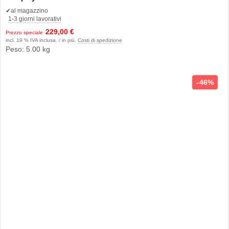
✔
al magazzino
1-3 giorni lavorativi
229,00 €
Prezzo speciale
incl. 19 % IVA inclusa. / in più.
Costi di spedizione
Peso: 5.00 kg
46%