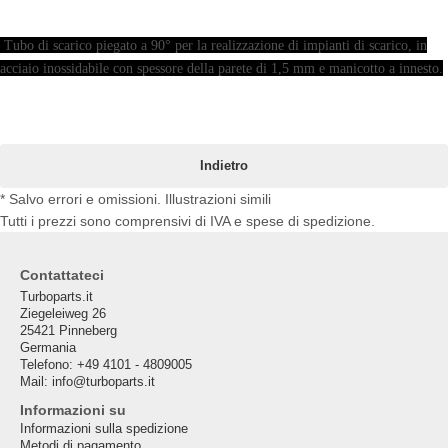
Tubo di scarico piegato a 90° per la realizzazione di impianti di scarico, in
acciaio inossidabile con spessore della parete di 1,5 mm e manicotto a innesto.
Indietro
* Salvo errori e omissioni. Illustrazioni simili
Tutti i prezzi sono comprensivi di IVA e spese di spedizione.
Contattateci
Turboparts.it
Ziegeleiweg 26
25421 Pinneberg
Germania
Telefono: +49 4101 - 4809005
Mail: info@turboparts.it
Informazioni su
Informazioni sulla spedizione
Metodi di pagamento