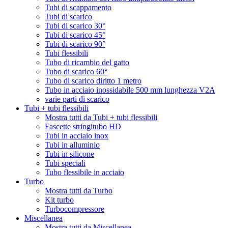
Tubi di scappamento
Tubi di scarico
Tubi di scarico 30°
Tubi di scarico 45°
Tubi di scarico 90°
Tubi flessibili
Tubo di ricambio del gatto
Tubo di scarico 60°
Tubo di scarico diritto 1 metro
Tubo in acciaio inossidabile 500 mm lunghezza V2A
varie parti di scarico
Tubi + tubi flessibili
Mostra tutti da Tubi + tubi flessibili
Fascette stringitubo HD
Tubi in acciaio inox
Tubi in alluminio
Tubi in silicone
Tubi speciali
Tubo flessibile in acciaio
Turbo
Mostra tutti da Turbo
Kit turbo
Turbocompressore
Miscellanea
Mostra tutti da Miscellanea