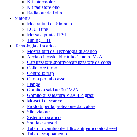
Kit intercooler
Kit radiatore olio
Radiatore dell'olio
Sintonia
Mostra tutti da Sintonia
ECU Tune
Messa a punto TFSI
Tuning 1.8T
Tecnologia di scarico
Mostra tutti da Tecnologia di scarico
Acciaio inossidabile tubo 1 metro V2A
Catalizzatore sportivo/catalizzatore da corsa
Collettore turbo
Controllo flap
Curva per tubo asse
Flange
Gomito a saldare 90° V2A
Gomito di saldatura V2A 45° gradi
Morsetti di scarico
Prodotti per la protezione dal calore
Silenziatore
Sistemi di scarico
Sonda e sensori
Tubi di ricambio del filtro antiparticolato diesel
Tubi di scappamento