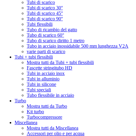
Tubi di scarico
Tubi di scarico 30°
Tubi di scarico 45°
Tubi di scarico 90°
Tubi flessibili
Tubo di ricambio del gatto
Tubo di scarico 60°
Tubo di scarico diritto 1 metro
Tubo in acciaio inossidabile 500 mm lunghezza V2A
varie parti di scarico
Tubi + tubi flessibili
Mostra tutti da Tubi + tubi flessibili
Fascette stringitubo HD
Tubi in acciaio inox
Tubi in alluminio
Tubi in silicone
Tubi speciali
Tubo flessibile in acciaio
Turbo
Mostra tutti da Turbo
Kit turbo
Turbocompressore
Miscellanea
Mostra tutti da Miscellanea
Accessori per olio e per acqua