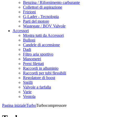
Benzina / Rifornimento carburante
Collettori di aspirazione
Frizioni
G-Lader - Tecnologia
Parti del motore
Wastegate / BOV Valvole
Accessori
Mostra tutti da Accessori
Bulloni
Candele di accensione
Dadi
Filtro aria sportivo
Manometri
Perni filettati
Raccordi in alluminio
Raccordi per tubi flessibili
Regolatore di boost
Sigilli
Valvole a farfalla
Varie
Ventola
Pagina iniziale
Turbo
Turbocompressore