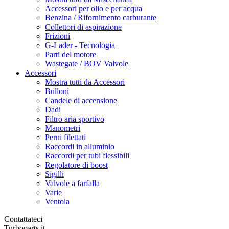
Accessori per olio e per acqua
Benzina / Rifornimento carburante
Collettori di aspirazione
Frizioni
G-Lader - Tecnologia
Parti del motore
Wastegate / BOV Valvole
Accessori
Mostra tutti da Accessori
Bulloni
Candele di accensione
Dadi
Filtro aria sportivo
Manometri
Perni filettati
Raccordi in alluminio
Raccordi per tubi flessibili
Regolatore di boost
Sigilli
Valvole a farfalla
Varie
Ventola
Contattateci
Turboparts.it