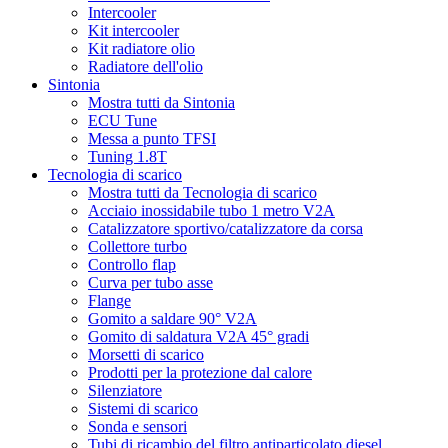
Intercooler
Kit intercooler
Kit radiatore olio
Radiatore dell'olio
Sintonia
Mostra tutti da Sintonia
ECU Tune
Messa a punto TFSI
Tuning 1.8T
Tecnologia di scarico
Mostra tutti da Tecnologia di scarico
Acciaio inossidabile tubo 1 metro V2A
Catalizzatore sportivo/catalizzatore da corsa
Collettore turbo
Controllo flap
Curva per tubo asse
Flange
Gomito a saldare 90° V2A
Gomito di saldatura V2A 45° gradi
Morsetti di scarico
Prodotti per la protezione dal calore
Silenziatore
Sistemi di scarico
Sonda e sensori
Tubi di ricambio del filtro antiparticolato diesel