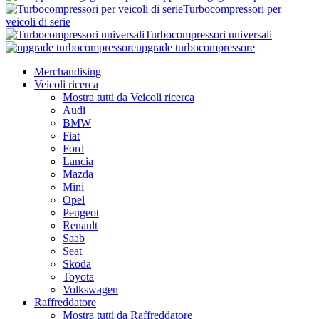
Turbocompressori per
veicoli di serie
Turbocompressori universali
upgrade turbocompressore
Merchandising
Veicoli ricerca
Mostra tutti da Veicoli ricerca
Audi
BMW
Fiat
Ford
Lancia
Mazda
Mini
Opel
Peugeot
Renault
Saab
Seat
Skoda
Toyota
Volkswagen
Raffreddatore
Mostra tutti da Raffreddatore