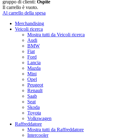
gruppo di clienti:
Ospite
Il carrello è vuoto.
Al carrello della spesa
Merchandising
Veicoli ricerca
Mostra tutti da Veicoli ricerca
Audi
BMW
Fiat
Ford
Lancia
Mazda
Mini
Opel
Peugeot
Renault
Saab
Seat
Skoda
Toyota
Volkswagen
Raffreddatore
Mostra tutti da Raffreddatore
Intercooler