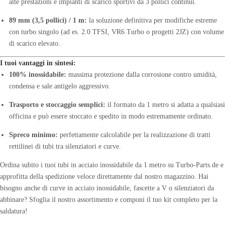
alte prestazioni e impianti di scarico sportivi da 3 pollici continui.
89 mm (3,5 pollici) / 1 m:
la soluzione definitiva per modifiche estreme
con turbo singolo (ad es. 2.0 TFSI, VR6 Turbo o progetti 2JZ) con volume
di scarico elevato.
I tuoi vantaggi in sintesi:
100% inossidabile:
massima protezione dalla corrosione contro umidità,
condensa e sale antigelo aggressivo.
Trasporto e stoccaggio semplici:
il formato da 1 metro si adatta a qualsiasi
officina e può essere stoccato e spedito in modo estremamente ordinato.
Spreco minimo:
perfettamente calcolabile per la realizzazione di tratti
rettilinei di tubi tra silenziatori e curve.
Ordina subito i tuoi tubi in acciaio inossidabile da 1 metro su Turbo-Parts.de e
approfitta della spedizione veloce direttamente dal nostro magazzino. Hai
bisogno anche di curve in acciaio inossidabile, fascette a V o silenziatori da
abbinare? Sfoglia il nostro assortimento e componi il tuo kit completo per la
saldatura!