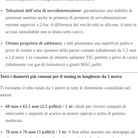
Tubazioni dell’aria di sovralimentazione:
garantiscono una stabilità di
pressione assoluta anche in presenza di pressioni di sovralimentazione
estreme superiori a 2 bar. A differenza dei vecchi tubi in silicone, il tubo in
acciaio inossidabile non si dilata sotto carico.
Ottime proprietà di saldatura:
i tubi presentano una superficie pulita e
priva di residui e uno spessore della parete costante (idealmente da 1,5 mm
a 2,0 mm). Ciò consente di ottenere saldature TIG perfette e prive di cavità
(idealmente con gas di formatura) o giunti MAG puliti.
Tutti i diametri più comuni per il tuning in lunghezze da 1 metro
Ti forniamo il tubo tondo da 1 metro in tutte le dimensioni consolidate nel
settore:
60 mm e 63,5 mm (2,5 pollici) / 1 m:
ideali per circuiti compatti di
intercooler e impianti di scarico su motori aspirati e turbo di potenza
moderata.
70 mm e 76 mm (3 pollici) / 1 m:
il best seller assoluto per downpipe ad