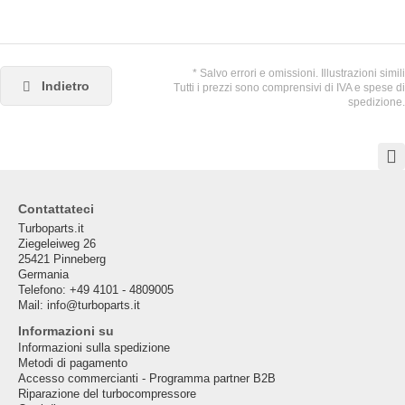
* Salvo errori e omissioni. Illustrazioni simili
Indietro
Tutti i prezzi sono comprensivi di IVA e spese di
spedizione.
Contattateci
Turboparts.it
Ziegeleiweg 26
25421 Pinneberg
Germania
Telefono: +49 4101 - 4809005
Mail: info@turboparts.it
Informazioni su
Informazioni sulla spedizione
Metodi di pagamento
Accesso commercianti - Programma partner B2B
Riparazione del turbocompressore