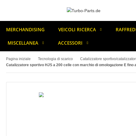
MERCHANDISING
VEICOLI RICERCA
RAFFRED
MISCELLANEA
ACCESSORI
Pagina iniziale
Tecnologia di scarico
Catalizzatore sportivo/catalizzato
Catalizzatore sportivo HJS a 200 celle con marchio di omologazione E fino