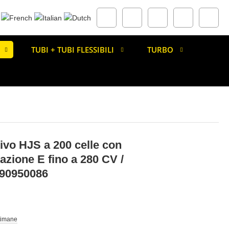
TUBI + TUBI FLESSIBILI
TURBO
tivo HJS a 200 celle con
zione E fino a 280 CV /
 90950086
ttimane