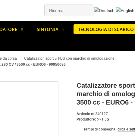
DATORE
SINTONIA
TECNOLOGIA DI SCARICO
re da corsa
Catalizzatori sportivi HJS con marchio di omologazione
 a 280 CV / 3500 cc - EURO6 - 90950086
Catalizzatore spor
marchio di omologa
3500 cc - EURO6 -
Articolo n:
340127
Produttore:
≫
HJS
Tempi di consegna:
circa 4 se