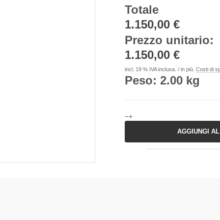
Totale
1.150,00 €
Prezzo unitario
:
1.150,00 €
incl. 19 % IVA inclusa. / in più.
Costi di s
Peso: 2.00 kg
−
+
AGGIUNGI A