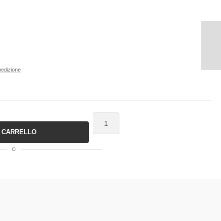
pedizione
L CARRELLO
O